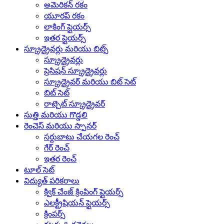
అమెరికన్ రకం
యూరప్ రకం
లాకింగ్ ప్లైయర్స్
ఇతర ప్లైయర్స్
స్క్రూడ్రైవర్లు మరియు బిట్స్
స్క్రూడ్రైవర్లు
ప్రెసిషన్ స్క్రూడ్రైవర్లు
స్క్రూడ్రైవర్ మరియు బిట్ సెట్
బిట్ సెట్
రాట్చెట్ స్క్రూడ్రైవర్
సుత్తి మరియు గొడ్డలి
రెంచెస్ మరియు స్పానర్
సర్దుబాటు చేయగల రెంచ్
గేర్ రెంచ్
ఇతర రెంచ్
టూల్ సెట్
విద్యుత్ పరికరాలు
క్విక్ చేంజ్ క్రింపింగ్ ప్లైయర్స్
ఎలక్ట్రీషియన్ ప్లైయర్స్
క్రింపర్స్