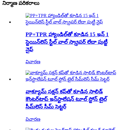
నిర్మాణ పరికరాలు
PP+TPR హ్యాండిల్‌తో కూడిన 15 ఇన్ 1
స్టెయిన్‌లెస్ స్టీల్ వాల్ స్క్రాపర్ లేదా పుట్టీ
నైఫ్
విచారణ
వాక్యూమ్ సక్షన్ కప్‌తో కూడిన సాలిడ్
కౌంటర్‌టాప్ ఇన్‌స్టాలేషన్ టూల్ స్టోన్ టైల్
సీమ్‌లెస్ సీమ్ సెట్టర్
విచారణ