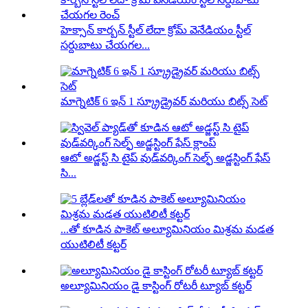
హెక్సాన్ కార్బన్ స్టీల్ లేదా క్రోమ్ వెనేడియం స్టీల్
సర్దుబాటు చేయగల...
మాగ్నెటిక్ 6 ఇన్ 1 స్క్రూడ్రైవర్ మరియు బిట్స్ సెట్
ఆటో అడ్జస్ట్ సి టైప్ వుడ్‌వర్కింగ్ సెల్ఫ్ అడ్జస్టింగ్ ఫేస్
సి...
...తో కూడిన పాకెట్ అల్యూమినియం మిశ్రమ మడత
యుటిలిటీ కట్టర్
అల్యూమినియం డై కాస్టింగ్ రోటరీ ట్యూబ్ కట్టర్