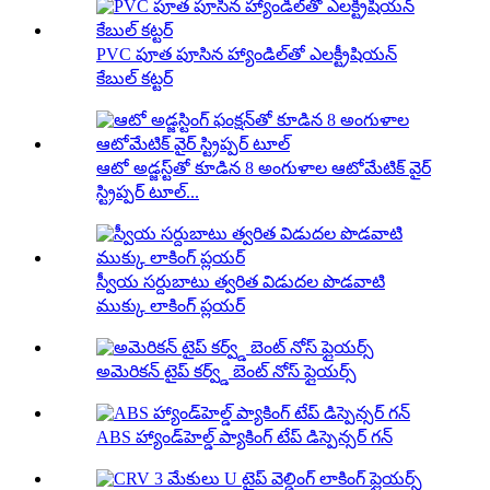
PVC పూత పూసిన హ్యాండిల్‌తో ఎలక్ట్రీషియన్
కేబుల్ కట్టర్
ఆటో అడ్జస్ట్‌తో కూడిన 8 అంగుళాల ఆటోమేటిక్ వైర్
స్ట్రిప్పర్ టూల్...
స్వీయ సర్దుబాటు త్వరిత విడుదల పొడవాటి
ముక్కు లాకింగ్ ప్లయర్
అమెరికన్ టైప్ కర్వ్డ్ బెంట్ నోస్ ప్లైయర్స్
ABS హ్యాండ్‌హెల్డ్ ప్యాకింగ్ టేప్ డిస్పెన్సర్ గన్