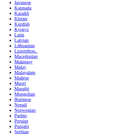
Javanese
Kannada
Kazakh
Khmer
Kurdish
Kyrgyz
Latin
Latvian
Lithuanian
Luxembou..
Macedonian
Malagasy
Malay
Malayalam
Maltese
Maori
Marathi
Mongolian
Burmese
Nepali
Norwegian
Pashto
Persian
Punjabi
Serbian