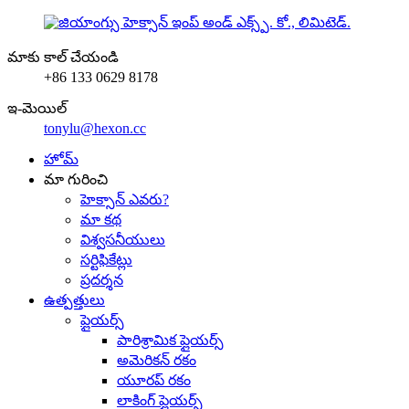
మాకు కాల్ చేయండి
+86 133 0629 8178
ఇ-మెయిల్
tonylu@hexon.cc
హోమ్
మా గురించి
హెక్సాన్ ఎవరు?
మా కథ
విశ్వసనీయులు
సర్టిఫికేట్లు
ప్రదర్శన
ఉత్పత్తులు
ప్లైయర్స్
పారిశ్రామిక ప్లైయర్స్
అమెరికన్ రకం
యూరప్ రకం
లాకింగ్ ప్లైయర్స్