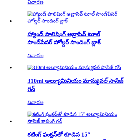
విచారణ
హ్యాండ్ పాలిషింగ్ అబ్రాసివ్ టూల్
సాండ్‌పేపర్ హోల్డర్ సాండింగ్ బ్లాక్
విచారణ
310ml అల్యూమినియం మాన్యువల్ సాసేజ్
గన్
విచారణ
కటింగ్ ఫంక్షన్‌తో కూడిన 15″